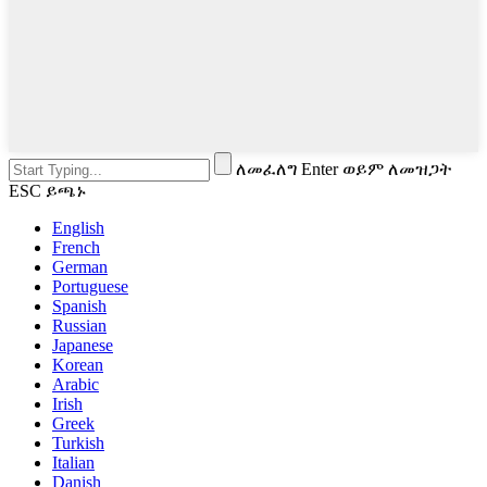
ለመፈለግ Enter ወይም ለመዝጋት
ESC ይጫኑ
English
French
German
Portuguese
Spanish
Russian
Japanese
Korean
Arabic
Irish
Greek
Turkish
Italian
Danish