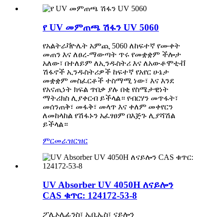
የ UV መምጠጫ ሽፋን UV 5060
የአልትራቫዮሌት አምጪ 5060 ለከፍተኛ የሙቀት
መጠን እና ለፀረ-ማውጣት ጥሩ የመቋቋም ችሎታ
አለው፣ በተለይም ለኢንዱስትሪ እና ለአውቶሞቲቭ
ሽፋኖች ኢንዱስትሪዎች ከፍተኛ የአየር ሁኔታ
መቋቋም መስፈርቶች ተስማሚ ነው፣ እና እንደ
የአናጢነት ክፍል ጥበቃ ያሉ በቂ የስሜታዊነት
ማትሪክስ ሊያቀርብ ይችላል። የብርሃን መጥፋት፣
መሰንጠቅ፣ መፋቅ፣ መላጥ እና ቀለም መቀየርን
ለመከላከል የሽፋኑን አፈፃፀም በእጅጉ ሊያሻሽል
ይችላል።
ምርመራ
ዝርዝር
UV Absorber UV 4050H ለናይሎን
CAS ቁጥር: 124172-53-8
ፖሊኦሌፊንስ፣ ኤቢኤስ፣ ናይሎን