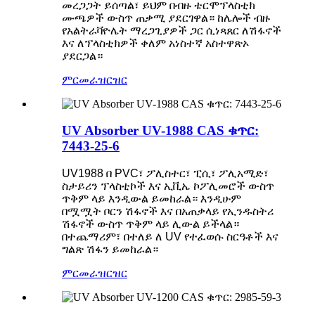
መረጋጋት ይሰጣል፣ ይህም በብዙ ቴርሞፕላስቲክ
ሙጫዎች ውስጥ ጠቃሚ ያደርገዋል። ከሌሎች ብዙ
የአልትራቫዮሌት ማረጋጊያዎች ጋር ሲነጻጸር ለሽፋኖች
እና ለፕላስቲክዎች ቀለም አነስተኛ አስተዋጽኦ
ያደርጋል።
ምርመራ
ዝርዝር
UV Absorber UV-1988 CAS ቁጥር:
7443-25-6
UV1988 በ PVC፣ ፖሊስተር፣ ፒሲ፣ ፖሊአሚድ፣
ስታይሪን ፕላስቲኮች እና ኢቪኤ ኮፖሊመሮች ውስጥ
ጥቅም ላይ እንዲውል ይመከራል። እንዲሁም
በሟሟት ቦርን ሽፋኖች እና በአጠቃላይ የኢንዱስትሪ
ሽፋኖች ውስጥ ጥቅም ላይ ሊውል ይችላል።
በተጨማሪም፣ በተለይ ለ UV የተፈወሱ ስርዓቶች እና
ግልጽ ሽፋን ይመከራል።
ምርመራ
ዝርዝር