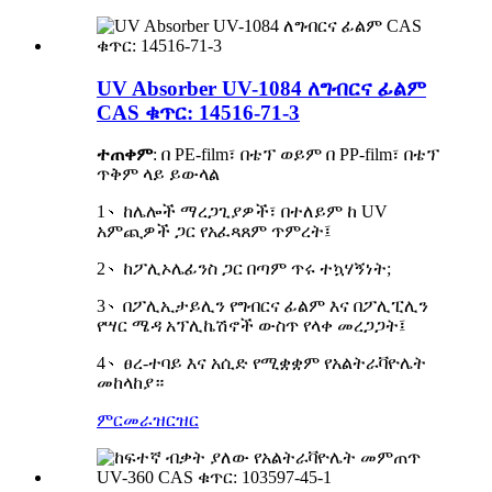
UV Absorber UV-1084 ለግብርና ፊልም
CAS ቁጥር: 14516-71-3
ተጠቀም
: በ PE-film፣ በቴፕ ወይም በ PP-film፣ በቴፕ
ጥቅም ላይ ይውላል
1
、
ከሌሎች ማረጋጊያዎች፣ በተለይም ከ UV
አምጪዎች ጋር የአፈጻጸም ጥምረት፤
2
、
ከፖሊኦሌፊንስ ጋር በጣም ጥሩ ተኳሃኝነት;
3
、
በፖሊኢታይሊን የግብርና ፊልም እና በፖሊፒሊን
የሣር ሜዳ አፕሊኬሽኖች ውስጥ የላቀ መረጋጋት፤
4
、
ፀረ-ተባይ እና አሲድ የሚቋቋም የአልትራቫዮሌት
መከላከያ።
ምርመራ
ዝርዝር