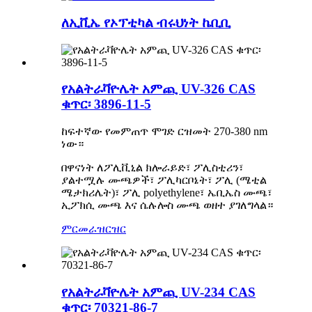
ለኢቪኤ የኦፕቲካል ብሩህነት ኬቢቢ
የአልትራቫዮሌት አምጪ UV-326 CAS
ቁጥር፡ 3896-11-5
ከፍተኛው የመምጠጥ ሞገድ ርዝመት 270-380 nm
ነው።
በዋናነት ለፖሊቪኒል ክሎራይድ፣ ፖሊስቲሪን፣
ያልተሟሉ ሙጫዎች፣ ፖሊካርቦኔት፣ ፖሊ (ሜቲል
ሜታክሪሌት)፣ ፖሊ polyethylene፣ ኤቢኤስ ሙጫ፣
ኢፖክሲ ሙጫ እና ሴሉሎስ ሙጫ ወዘተ ያገለግላል።
ምርመራ
ዝርዝር
የአልትራቫዮሌት አምጪ UV-234 CAS
ቁጥር፡ 70321-86-7