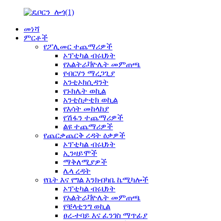
መነሻ
ምርቶች
የፖሊመር ተጨማሪዎች
ኦፕቲካል ብሩህነት
የአልትራቫዮሌት መምጠጫ
የብርሃን ማረጋጊያ
አንቲኦክሲዳንት
የኑክሌት ወኪል
አንቲስታቲክ ወኪል
የእሳት መከላከያ
የሽፋን ተጨማሪዎች
ልዩ ተጨማሪዎች
የጨርቃጨርቅ ረዳት ዕቃዎች
ኦፕቲካል ብሩህነት
ኢንዛይሞች
ማቅለሚያዎች
ሌላ ረዳት
የቤት እና የግል እንክብካቤ ኬሚካሎች
ኦፕቲካል ብሩህነት
የአልትራቫዮሌት መምጠጫ
የቼላቲንግ ወኪል
ፀረ-ተባይ እና ፈንገስ ማጥፊያ