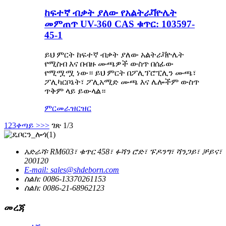
ከፍተኛ ብቃት ያለው የአልትራቫዮሌት
መምጠጥ UV-360 CAS ቁጥር: 103597-
45-1
ይህ ምርት ከፍተኛ ብቃት ያለው አልትራቫዮሌት
የሚስብ እና በብዙ ሙጫዎች ውስጥ በሰፊው
የሚሟሟ ነው። ይህ ምርት በፖሊፕሮፒሊን ሙጫ፣
ፖሊካርቦኔት፣ ፖሊአሚድ ሙጫ እና ሌሎችም ውስጥ
ጥቅም ላይ ይውላል።
ምርመራ
ዝርዝር
1
2
3
ቀጣይ >
>>
ገጽ 1/3
አድራሻ፡ RM603፣ ቁጥር 458፣ ፉሻን ሮድ፣ ፑዶንግ፣ ሻንጋይ፣ ቻይና፣
200120
E-mail: sales@shdeborn.com
ስልክ: 0086-13370261153
ስልክ: 0086-21-68962123
መረጃ