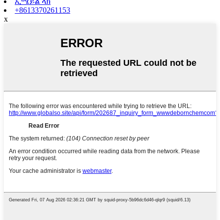
ኢሜይል ላክ
+8613370261153
x