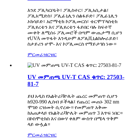
እንደ ፖሊካርቦኔት፣ ፖሊስተር፣ ፖሊአሲታል፣
ፖሊአሚድስ፣ ፖሊፊኒሊን ሰልፋይድ፣ ፖሊፊኒሊን
ኦክሳይድ፣ አሮማቲክ ኮፖሊመርስ፣ ቴርሞፕላስቲክ
ፖሊዩረቴን እና ፖሊዩረቴን ፋይበር ባሉ ከፍተኛ
ሙቀት ለሚሰሩ ፖሊመሮች በጣም ውጤታማ ሲሆን
የUVA መጥፋት እንዲሁም ለፖሊቪኒልክሎራይድ፣
ስታይሪን ሆሞ- እና ኮፖሊመርስ የማይታገስ ነው።
ምርመራ
ዝርዝር
UV መምጠጫ UV-T CAS ቁጥር: 27503-
81-7
ይህ አዲስ የአልትራቫዮሌት ጨረር መምጠጥ ሲሆን
ከ920-990 ሊስብ ይችላል፤ የጨረር መጠኑ 302 nm
ሞገድ ርዝመት ሲኖረው። የመምጠጥ አቅሙ
ከአጠቃላይ የአልትራቫዮሌት መምጠጥ 3 እጥፍ ነበር።
በኮስሞቲክስ እና በውሃ ቀለም ውስጥ በሜላ ጥቅም
ላይ ውሏል።
ምርመራ
ዝርዝር