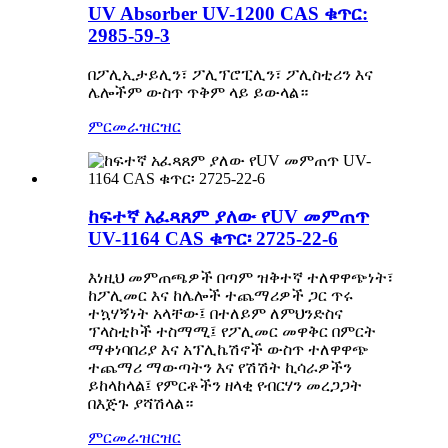
UV Absorber UV-1200 CAS ቁጥር:
2985-59-3
በፖሊኢታይሊን፣ ፖሊፕሮፒሊን፣ ፖሊስቲሪን እና
ሌሎችም ውስጥ ጥቅም ላይ ይውላል።
ምርመራ
ዝርዝር
ከፍተኛ አፈጻጸም ያለው የUV መምጠጥ
UV-1164 CAS ቁጥር፡ 2725-22-6
እነዚህ መምጠጫዎች በጣም ዝቅተኛ ተለዋዋጭነት፣
ከፖሊመር እና ከሌሎች ተጨማሪዎች ጋር ጥሩ
ተኳሃኝነት አላቸው፤ በተለይም ለምህንድስና
ፕላስቲኮች ተስማሚ፤ የፖሊመር መዋቅር በምርት
ማቀነባበሪያ እና አፕሊኬሽኖች ውስጥ ተለዋዋጭ
ተጨማሪ ማውጣትን እና የሽሽት ኪሳራዎችን
ይከላከላል፤ የምርቶችን ዘላቂ የብርሃን መረጋጋት
በእጅጉ ያሻሽላል።
ምርመራ
ዝርዝር