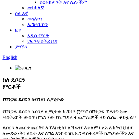
ሰርፋክታንት እና ሌሎችም
መካከለኛ
ስለ እኛ
መገለጫ
ኤግዚቢሽን
ዜና
አዲስ ምርት
የኢንዱስትሪ ዜና
ያግኙን
English
ስለ ዴቦርን
ምርቶች
የሻንጋይ ዴቦርን ኩባንያ፣ ሊሚትድ
የሻንጋይ ዴቦርን ኩባንያ ሊሚትድ ከ2013 ጀምሮ በሻንጋይ ፑዶንግ ኒው
ዲስትሪክት ውስጥ በሚገኘው የኬሚካል ተጨማሪዎች ላይ ሲሰራ ቆይቷል።
ዴቦርን ለጨርቃጨርቅ፣ ለፕላስቲክ፣ ለሽፋን፣ ለቀለም፣ ለኤሌክትሮኒክስ፣
ለመድኃኒት፣ ለቤት እና ለግል እንክብካቤ ኢንዱስትሪዎች ኬሚካሎችን እና
መፍትሄዎችን ለማቅረብ ይሰራል።