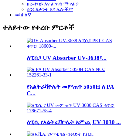
ፀረ-ተባይ እና ፈንገስ ማጥፊያ
ሰርፋክታንት እና ሌሎችም
መካከለኛ
ተለይተው የቀረቡ ምርቶች
ለፒሲ፣ UV Absorber UV-3638፣...
የአልትራቫዮሌት መምጠጥ 5050H ለ PA
C...
ለፒሲ የአልትራቫዮሌት አምጪ UV-3030 ...