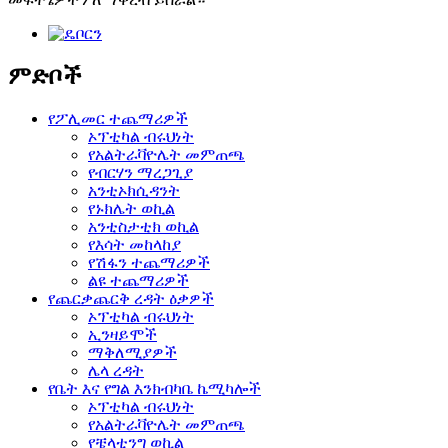
ምድቦች
የፖሊመር ተጨማሪዎች
ኦፕቲካል ብሩህነት
የአልትራቫዮሌት መምጠጫ
የብርሃን ማረጋጊያ
አንቲኦክሲዳንት
የኑክሌት ወኪል
አንቲስታቲክ ወኪል
የእሳት መከላከያ
የሽፋን ተጨማሪዎች
ልዩ ተጨማሪዎች
የጨርቃጨርቅ ረዳት ዕቃዎች
ኦፕቲካል ብሩህነት
ኢንዛይሞች
ማቅለሚያዎች
ሌላ ረዳት
የቤት እና የግል እንክብካቤ ኬሚካሎች
ኦፕቲካል ብሩህነት
የአልትራቫዮሌት መምጠጫ
የቼላቲንግ ወኪል