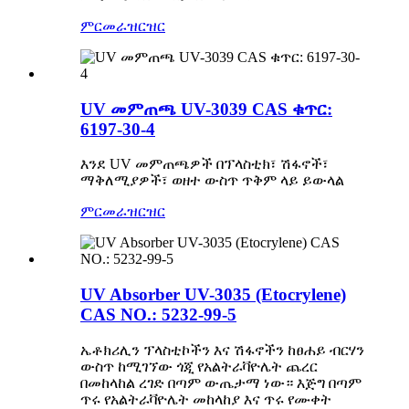
ምርመራ
ዝርዝር
UV መምጠጫ UV-3039 CAS ቁጥር:
6197-30-4
እንደ UV መምጠጫዎች በፕላስቲክ፣ ሽፋኖች፣
ማቅለሚያዎች፣ ወዘተ ውስጥ ጥቅም ላይ ይውላል
ምርመራ
ዝርዝር
UV Absorber UV-3035 (Etocrylene)
CAS NO.: 5232-99-5
ኤቶክሪሊን ፕላስቲኮችን እና ሽፋኖችን ከፀሐይ ብርሃን
ውስጥ ከሚገኘው ጎጂ የአልትራቫዮሌት ጨረር
በመከላከል ረገድ በጣም ውጤታማ ነው። እጅግ በጣም
ጥሩ የአልትራቫዮሌት መከላከያ እና ጥሩ የሙቀት