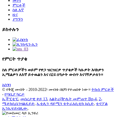
መነሻ
ምርቶች
ስለ እኛ
ዜና
ያግኙን
ይከተሉን
የምርት ጥያቄ
ስለ ምርቶቻችን ወይም የዋጋ ዝርዝርዎ ጥያቄዎች ካሉዎት እባክዎን
ኢሜልዎን ለእኛ ይተዉልን እና በ24 ሰዓታት ውስጥ እናገኝዎታለን።
አስገባ
© የቅጂ መብት - 2010-2022፡ መብቱ በህግ የተጠበቀ ነው።
ትኩስ ምርቶች
-
የጣቢያ ካርታ
ኤችፒቲፒ
,
መሰረታዊ ቀይ 13
,
አልትራቫዮሌት መምጠጥ Bp-4
,
2-
ሜቶክሲቤንዛልዴይድ
,
ኤቲሊን ዳይሚን ቴትራአሲቲክ አሲድ
,
ቲኖፓል
ኤንኤፍደብሊው
,