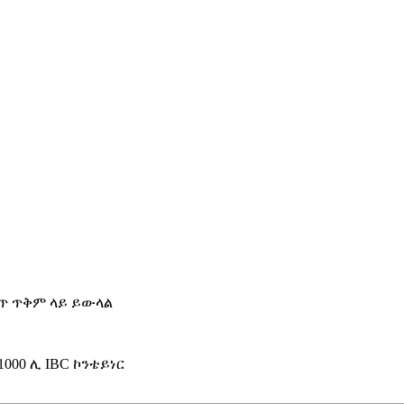
ጥ ጥቅም ላይ ይውላል
1000 ሊ IBC ኮንቴይነር