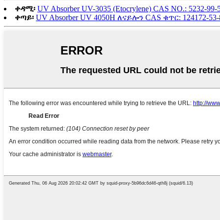
ቀዳሚ፡
UV Absorber UV-3035 (Etocrylene) CAS NO.: 5232-99-
ቀጣይ፡
UV Absorber UV 4050H ለናይሎን CAS ቁጥር: 124172-53-