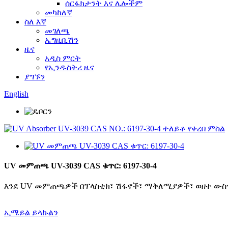
ሰርፋክታንት እና ሌሎችም
መካከለኛ
ስለ እኛ
መገለጫ
ኤግዚቢሽን
ዜና
አዲስ ምርት
የኢንዱስትሪ ዜና
ያግኙን
English
UV መምጠጫ UV-3039 CAS ቁጥር: 6197-30-4
እንደ UV መምጠጫዎች በፕላስቲክ፣ ሽፋኖች፣ ማቅለሚያዎች፣ ወዘተ ውስ
ኢሜይል ይላኩልን