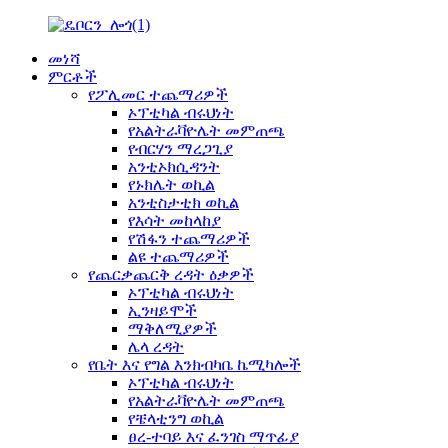
መነሻ
ምርቶች
የፖሊመር ተጨማሪዎች
ኦፕቲካል ብሩህነት
የአልትራቫዮሌት መምጠጫ
የብርሃን ማረጋጊያ
አንቲኦክሲዳንት
የኑክሌት ወኪል
አንቲስታቲክ ወኪል
የእሳት መከላከያ
የሽፋን ተጨማሪዎች
ልዩ ተጨማሪዎች
የጨርቃጨርቅ ረዳት ዕቃዎች
ኦፕቲካል ብሩህነት
ኢንዛይሞች
ማቅለሚያዎች
ሌላ ረዳት
የቤት እና የግል እንክብካቤ ኬሚካሎች
ኦፕቲካል ብሩህነት
የአልትራቫዮሌት መምጠጫ
የቼላቲንግ ወኪል
ፀረ-ተባይ እና ፈንገስ ማጥፊያ