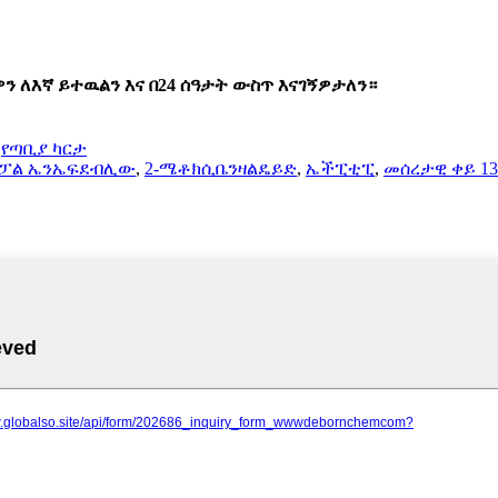
 ለእኛ ይተዉልን እና በ24 ሰዓታት ውስጥ እናገኝዎታለን።
-
የጣቢያ ካርታ
ፓል ኤንኤፍደብሊው
,
2-ሜቶክሲቤንዛልዴይድ
,
ኤችፒቲፒ
,
መሰረታዊ ቀይ 13