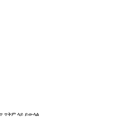
ጥ ጥቅም ላይ ይውላል