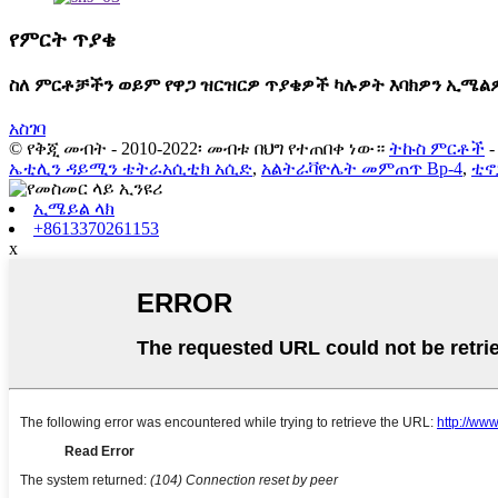
የምርት ጥያቄ
ስለ ምርቶቻችን ወይም የዋጋ ዝርዝርዎ ጥያቄዎች ካሉዎት እባክዎን ኢሜልዎን
አስገባ
© የቅጂ መብት - 2010-2022፡ መብቱ በህግ የተጠበቀ ነው።
ትኩስ ምርቶች
ኤቲሊን ዳይሚን ቴትራአሲቲክ አሲድ
,
አልትራቫዮሌት መምጠጥ Bp-4
,
ቲኖ
ኢሜይል ላክ
+8613370261153
x