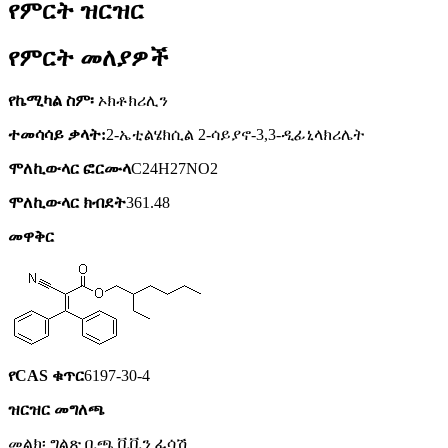
የምርት ዝርዝር
የምርት መለያዎች
የኬሚካል ስም፡
ኦክቶክሪሊን
ተመሳሳይ ቃላት
:
2-ኤቲልሄክሲል 2-ሳይያኖ-3,3-ዲፊኒላክሪሌት
ሞለኪውላር ፎርሙላ
C24H27NO2
ሞለኪውላር ክብደት
361.48
መዋቅር
የCAS ቁጥር
6197-30-4
ዝርዝር መግለጫ
መልክ፡ ግልጽ ቢጫ ቪቪን ፈሳሽ