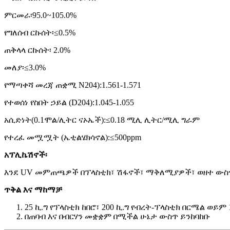
ምርመራ፡95.0~105.0%
የግለሰብ ርኩሰት፡≤0.5%
ጠቅላላ ርኩሰት፡ 2.0%
መለያ፡≤3.0%
የማጣቀሻ መረጃ ጠቋሚ N204):1.561-1.571
የተወሰነ የስበት ኃይል (D204):1.045-1.055
አሲድነት
(
0.1ሞል/ሊትር ናኦኤች
)
:≤0.18 ሚሊ ሊትር/ሚሊ ግራም
የተረፈ መሟሟት (ኤቲልሄክሳኖል):≤500ppm
አፕሊኬሽኖች፡
እንደ UV መምጠጫዎች በፕላስቲክ፣ ሽፋኖች፣ ማቅለሚያዎች፣ ወዘተ ውስ
ጥቅል እና ማከማቻ
25 ኪ.ግ የፕላስቲክ ከበሮ፣ 200 ኪ.ግ የብረት-ፕላስቲክ በርሜል ወይም 
በጠባብ እና በብርሃን መቋቋም በሚችል ሁኔታ ውስጥ ይንከባከቡ