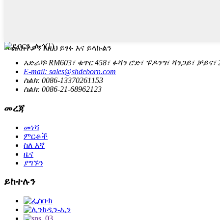
መልእክትዎን እዚህ ይፃፉ እና ይላኩልን
አድራሻ፡ RM603፣ ቁጥር 458፣ ፉሻን ሮድ፣ ፑዶንግ፣ ሻንጋይ፣ ቻይና፣ 
E-mail: sales@shdeborn.com
ስልክ: 0086-13370261153
ስልክ: 0086-21-68962123
መረጃ
መነሻ
ምርቶች
ስለ እኛ
ዜና
ያግኙን
ይከተሉን